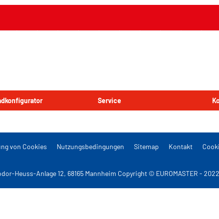
Radkonfigurator
Service
Ko
ng von Cookies
Nutzungsbedingungen
Sitemap
Kontakt
Cooki
dor-Heuss-Anlage 12, 68165 Mannheim Copyright © EUROMASTER - 2022 A