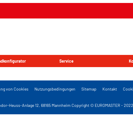
Radkonfigurator
Service
Ko
ng von Cookies
Nutzungsbedingungen
Sitemap
Kontakt
Cooki
dor-Heuss-Anlage 12, 68165 Mannheim Copyright © EUROMASTER - 2022 A