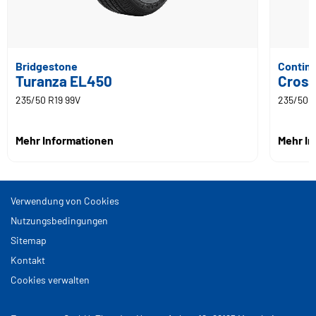
Bridgestone
Contine
Turanza EL450
Cross
235/50 R19 99V
235/50 R
Mehr Informationen
Mehr I
Verwendung von Cookies
Nutzungsbedingungen
Sitemap
Kontakt
Cookies verwalten