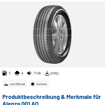
C
A
71 db
EPREL
4x4/Offroad
Sommer
Produktbeschreibung & Merkmale für
Alenza 001 AO