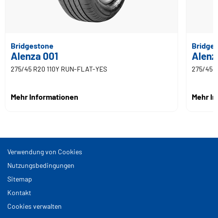
Bridgestone
Bridge
Alenza 001
Alenz
275/45 R20 110Y RUN-FLAT-YES
275/45 
Mehr Informationen
Mehr I
Verwendung von Cookies
Nutzungsbedingungen
Sitemap
Kontakt
Cookies verwalten