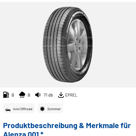
B
B
71 db
EPREL
4x4/Offroad
Sommer
Produktbeschreibung & Merkmale für
Alenza 001 *