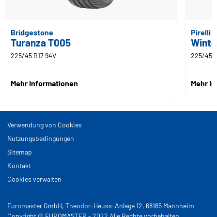
Bridgestone
Pirelli
Turanza T005
Winte
225/45 R17 94V
225/45 R
Mehr Informationen
Mehr I
Verwendung von Cookies
Nutzungsbedingungen
Sitemap
Kontakt
Cookies verwalten
Euromaster GmbH, Theodor-Heuss-Anlage 12, 68165 Mannheim
Copyright © EUROMASTER - 2022 Alle Rechte vorbehalten