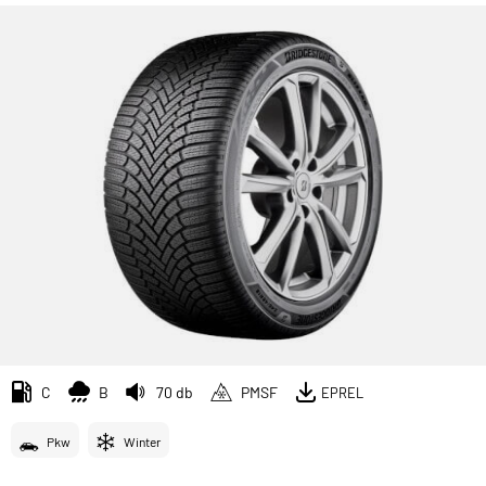
C
B
70 db
PMSF
EPREL
Pkw
Winter