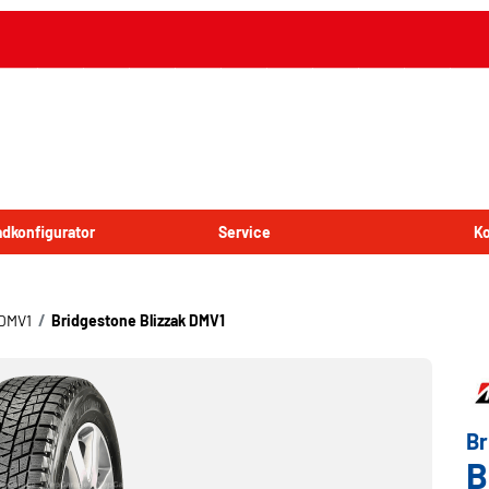
Radkonfigurator
Service
Ko
 DMV1
Bridgestone Blizzak DMV1
Br
B