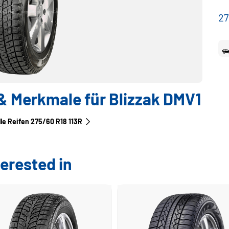
27
 Merkmale für Blizzak DMV1
lle Reifen‎ 275/60 R18 113R
erested in