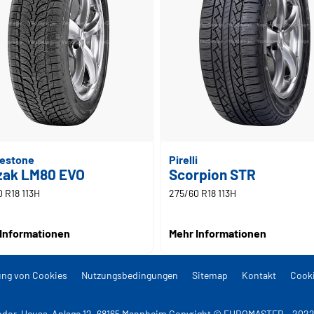
gestone
Pirelli
zzak LM80 EVO
Scorpion STR
 R18 113H
275/60 R18 113H
Informationen
Mehr Informationen
ng von Cookies
Nutzungsbedingungen
Sitemap
Kontakt
Cooki
dor-Heuss-Anlage 12, 68165 Mannheim Copyright © EUROMASTER - 2022 A